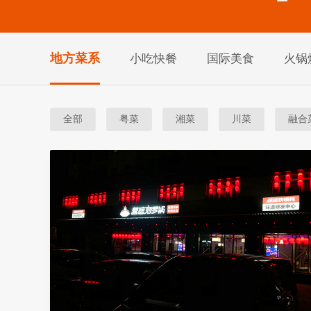
地方菜系
小吃快餐
国际美食
火锅
全部
粤菜
湘菜
川菜
融合