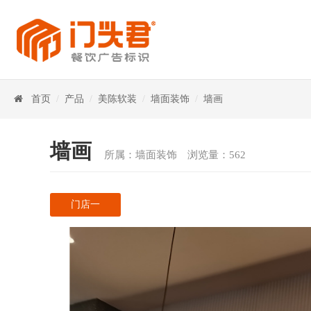
首页
/
产品
/
美陈软装
/
墙面装饰
/
墙画
墙画
所属：墙面装饰 浏览量：562
门店一